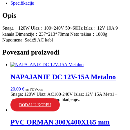
Specifikacije
9L
količina
Opis
Snaga：120W Ulaz：100~240V 50~60Hz Izlaz：12V 10A 9
kanala Dimenzije：237*213*70mm Neto težina：1800g
Napomena: Sadrži AC kabl
Povezani proizvodi
NAPAJANJE DC 12V-15A Metalno
20,09
€
sa PDV-om
Snaga: 120W Ulaz: AC100-240V Izlaz: 12V 15A Metal –
hromirano kuciste Prirodno hladjenje...
DODAJ U KORPU
PVC ORMAN 300X400X165 mm