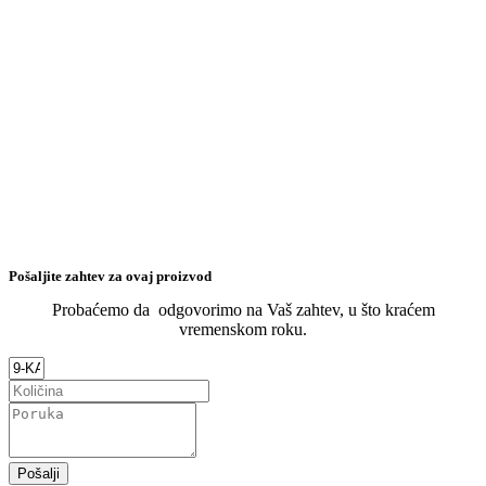
Pošaljite zahtev za ovaj proizvod
Probaćemo da odgovorimo na Vaš zahtev, u što kraćem
vremenskom roku.
Pošalji