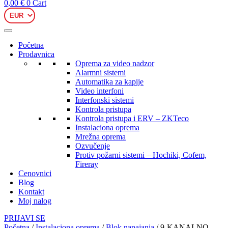
0,00
€
0
Cart
Početna
Prodavnica
Oprema za video nadzor
Alarmni sistemi
Automatika za kapije
Video interfoni
Interfonski sistemi
Kontrola pristupa
Kontrola pristupa i ERV – ZKTeco
Instalaciona oprema
Mrežna oprema
Ozvučenje
Protiv požarni sistemi – Hochiki, Cofem,
Fireray
Cenovnici
Blog
Kontakt
Moj nalog
PRIJAVI SE
Početna
/
Instalaciona oprema
/
Blok napajanja
/ 9-KANALNO