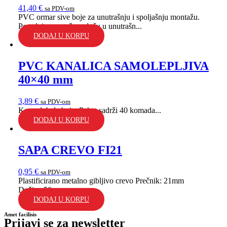
41,40
€
sa PDV-om
PVC ormar sive boje za unutrašnju i spoljašnju montažu.
Poseduje montažnu ploču u unutrašn...
DODAJ U KORPU
PVC KANALICA SAMOLEPLJIVA
40×40 mm
3,89
€
sa PDV-om
Komad, bela boja. Paket sadrži 40 komada...
DODAJ U KORPU
SAPA CREVO FI21
0,95
€
sa PDV-om
Plastificirano metalno gibljivo crevo Prečnik: 21mm
Dužina:50m...
DODAJ U KORPU
Amet facilisis
Prijavi se za newsletter