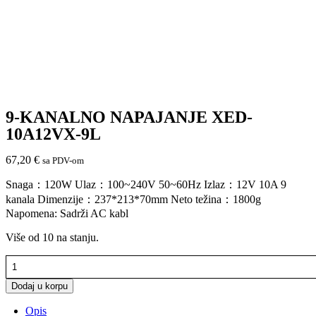
9-KANALNO NAPAJANJE XED-
10A12VX-9L
67,20
€
sa PDV-om
Snaga：120W Ulaz：100~240V 50~60Hz Izlaz：12V 10A 9
kanala Dimenzije：237*213*70mm Neto težina：1800g
Napomena: Sadrži AC kabl
Više od 10 na stanju.
9-
KANALNO
NAPAJANJE
Dodaj u korpu
XED-
Opis
10A12VX-