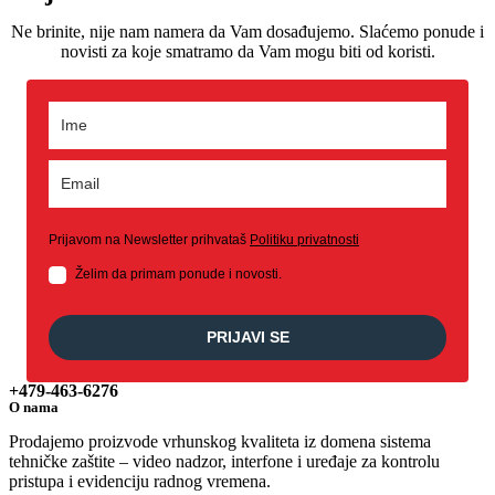
Ne brinite, nije nam namera da Vam dosađujemo. Slaćemo ponude i
novisti za koje smatramo da Vam mogu biti od koristi.
Prijavom na Newsletter prihvataš
Politiku privatnosti
Želim da primam ponude i novosti.
PRIJAVI SE
+479-463-6276
O nama
Prodajemo proizvode vrhunskog kvaliteta iz domena sistema
tehničke zaštite – video nadzor, interfone i uređaje za kontrolu
pristupa i evidenciju radnog vremena.