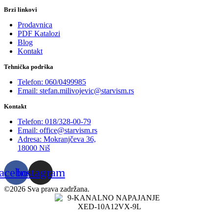
Brzi linkovi
Prodavnica
PDF Katalozi
Blog
Kontakt
Tehnička podrška
Telefon: 060/0499985
Email: stefan.milivojevic@starvism.rs
Kontakt
Telefon: 018/328-00-79
Email: office@starvism.rs
Adresa: Mokranjčeva 36,
18000 Niš
acebook
Instagram
©2026 Sva prava zadržana.